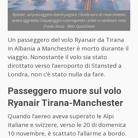
Ryanair, un passeggero dovrà pagare 15mila euro di risarcimento:
aveva aggredito l'equipaggio costringendo i piloti a cambiare rotta
(Fonte Ansa) - Blitz Quotidiano
Un passeggero del volo Ryanair da Tirana
in Albania a Manchester è morto durante il
viaggio. Nonostante il volo sia stato
dirottato verso l’aeroporto di Stansted a
Londra, non c’è stato nulla da fare.
Passeggero muore sul volo
Ryanair Tirana-Manchester
Quando l’aereo aveva superato le Alpi
italiane e svizzere, verso le 20 di domenica
10 novembre, è scattato l’allarme a bordo.