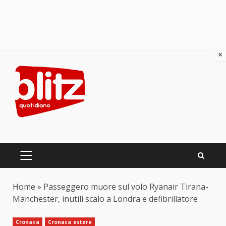
×
Skip
to
content
PRIMARY
MENU
Home
»
Passeggero muore sul volo Ryanair Tirana-
Manchester, inutili scalo a Londra e defibrillatore
Cronaca
Cronaca estera