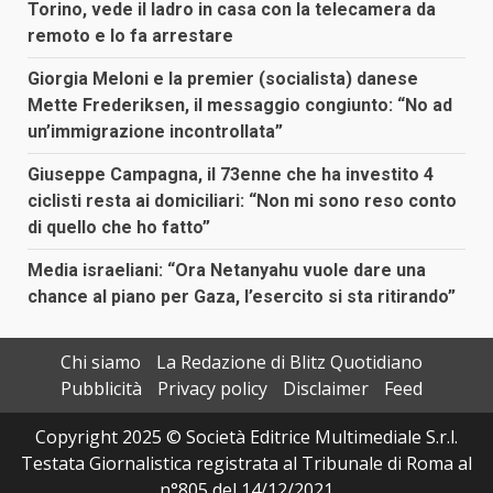
Torino, vede il ladro in casa con la telecamera da
remoto e lo fa arrestare
Giorgia Meloni e la premier (socialista) danese
Mette Frederiksen, il messaggio congiunto: “No ad
un’immigrazione incontrollata”
Giuseppe Campagna, il 73enne che ha investito 4
ciclisti resta ai domiciliari: “Non mi sono reso conto
di quello che ho fatto”
Media israeliani: “Ora Netanyahu vuole dare una
chance al piano per Gaza, l’esercito si sta ritirando”
Chi siamo
La Redazione di Blitz Quotidiano
Pubblicità
Privacy policy
Disclaimer
Feed
Copyright 2025 © Società Editrice Multimediale S.r.l.
Testata Giornalistica registrata al Tribunale di Roma al
n°805 del 14/12/2021