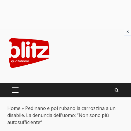
×
Skip
to
content
PRIMARY
MENU
Home
»
Pedinano e poi rubano la carrozzina a un
disabile. La denuncia dell’uomo: “Non sono più
autosufficiente”