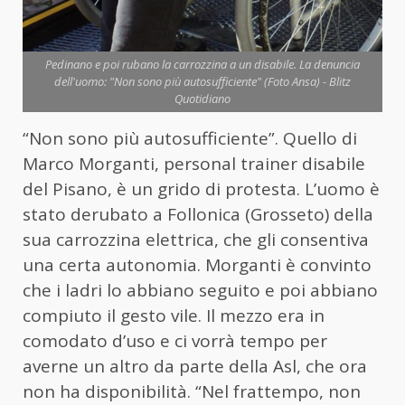
Pedinano e poi rubano la carrozzina a un disabile. La denuncia
dell'uomo: "Non sono più autosufficiente" (Foto Ansa) - Blitz
Quotidiano
“Non sono più autosufficiente”. Quello di
Marco Morganti, personal trainer disabile
del Pisano, è un grido di protesta. L’uomo è
stato derubato a Follonica (Grosseto) della
sua carrozzina elettrica, che gli consentiva
una certa autonomia. Morganti è convinto
che i ladri lo abbiano seguito e poi abbiano
compiuto il gesto vile. Il mezzo era in
comodato d’uso e ci vorrà tempo per
averne un altro da parte della Asl, che ora
non ha disponibilità. “Nel frattempo, non