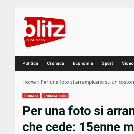
Skip
to
content
Politica
Cronaca
Economia
Sport
Video
Home
»
Per una foto si arrampicano su un costone
Cronaca
Cronaca Italia
Per una foto si arr
che cede: 15enne m