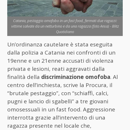
Catania, pestaggio omofobo in un fast food, fermati due ragazzi:
vittime salvate da un netturbino e da una ragazza (foto Ansa) - Blitz
Quotidiano
Un’ordinanza cautelare è stata eseguita
dalla polizia a Catania nei confronti di un
19enne e un 21enne accusati di violenza
privata e lesioni, reati aggravati dalla
finalità della
discriminazione omofoba
. Al
centro dell’inchiesta, scrive la Procura, il
“brutale pestaggio”, con “schiaffi, calci,
pugni e lancio di sgabelli” a tre giovani
omosessuali in un fast food. Aggressione
interrotta grazie all’intervento di una
ragazza presente nel locale che,