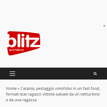
×
Skip
to
content
PRIMARY
MENU
Home
»
Catania, pestaggio omofobo in un fast food,
fermati due ragazzi: vittime salvate da un netturbino
e da una ragazza