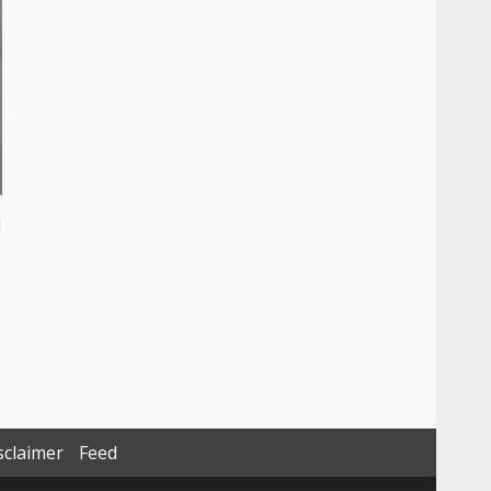
l
sclaimer
Feed