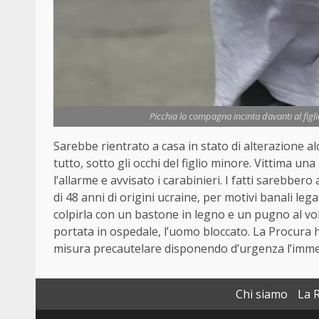
Picchia la compagna incinta davanti al figli
Sarebbe rientrato a casa in stato di alterazione a
tutto, sotto gli occhi del figlio minore. Vittima 
l’allarme e avvisato i carabinieri. I fatti sarebbe
di 48 anni di origini ucraine, per motivi banali le
colpirla con un bastone in legno e un pugno al volt
portata in ospedale, l’uomo bloccato. La Procura h
misura precautelare disponendo d’urgenza l’immed
Chi siamo
La 