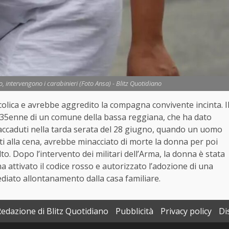
o, intervengono i carabinieri (Foto Ansa) - Blitz Quotidiano
lcolica e avrebbe aggredito la compagna convivente incinta. I
una 35enne di un comune della bassa reggiana, che ha dato
ro accaduti nella tarda serata del 28 giugno, quando un uomo
gati alla cena, avrebbe minacciato di morte la donna per poi
o. Dopo l’intervento dei militari dell’Arma, la donna è stata
a attivato il codice rosso e autorizzato l’adozione di una
iato allontanamento dalla casa familiare.
Redazione di Blitz Quotidiano
Pubblicità
Privacy policy
Di