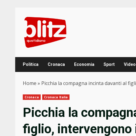
Skip
to
content
Politica
Cronaca
Economia
Sport
Video
Home
»
Picchia la compagna incinta davanti al figl
Cronaca
Cronaca Italia
Picchia la compagna
figlio, intervengono 