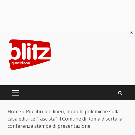
×
Skip
to
content
PRIMARY
MENU
Home
»
Più libri più liberi, dopo le polemiche sulla
casa editrice “fascista” il Comune di Roma diserta la
conferenza stampa di presentazione