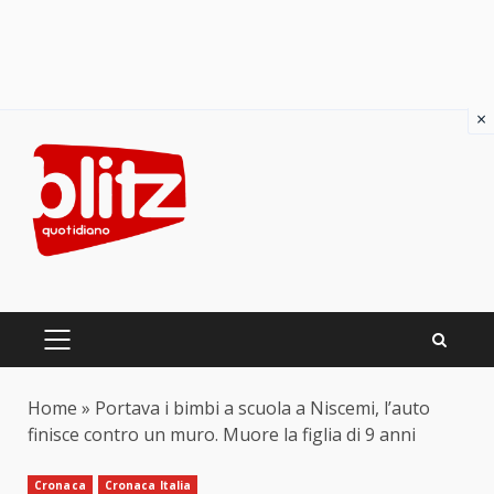
×
Skip
to
content
PRIMARY
MENU
Home
»
Portava i bimbi a scuola a Niscemi, l’auto
finisce contro un muro. Muore la figlia di 9 anni
Cronaca
Cronaca Italia