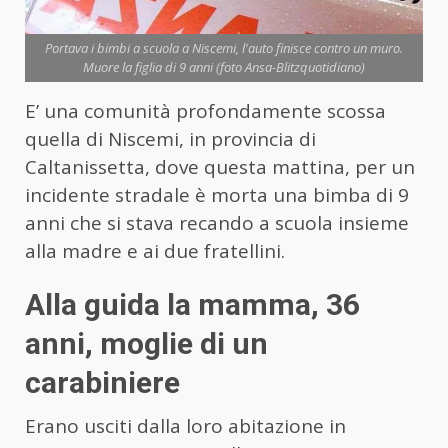
Portava i bimbi a scuola a Niscemi, l'auto finisce contro un muro.
Muore la figlia di 9 anni (foto Ansa-Blitzquotidiano)
E’ una comunità profondamente scossa
quella di Niscemi, in provincia di
Caltanissetta, dove questa mattina, per un
incidente stradale è morta una bimba di 9
anni che si stava recando a scuola insieme
alla madre e ai due fratellini.
Alla guida la mamma, 36
anni, moglie di un
carabiniere
Erano usciti dalla loro abitazione in