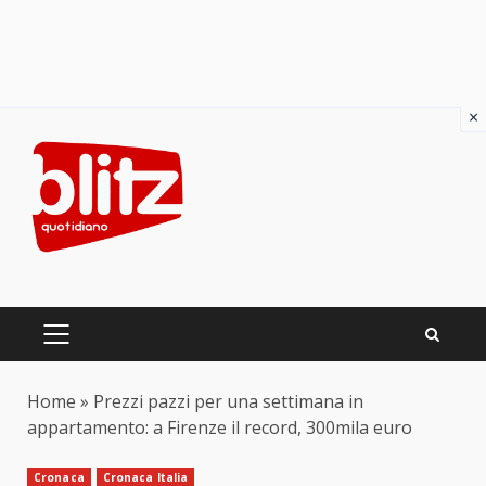
×
Skip
to
content
PRIMARY
MENU
Home
»
Prezzi pazzi per una settimana in
appartamento: a Firenze il record, 300mila euro
Cronaca
Cronaca Italia