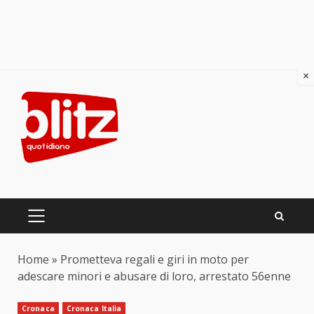
×
Skip
to
content
PRIMARY
MENU
Home
»
Prometteva regali e giri in moto per
adescare minori e abusare di loro, arrestato 56enne
Cronaca
Cronaca Italia