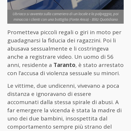
Ubriaco si avventa sulla cameriera di un locale e la palpeggia, poi
minaccia i clienti con una bottiglia (Fonte Ansa) - Blitz Quotidiano
Prometteva piccoli regali o giri in moto per
guadagnarsi la fiducia dei ragazzini. Poi li
abusava sessualmente e li costringeva
anche a registrare video. Un uomo di 56
anni, residente a
Taranto
, è stato arrestato
con l’accusa di violenza sessuale su minori.
Le vittime, due undicenni, vivevano a poca
distanza e ignoravano di essere
accomunati dalla stessa spirale di abusi. A
far emergere la vicenda è stata la madre di
uno dei due bambini, insospettita dal
comportamento sempre più strano del