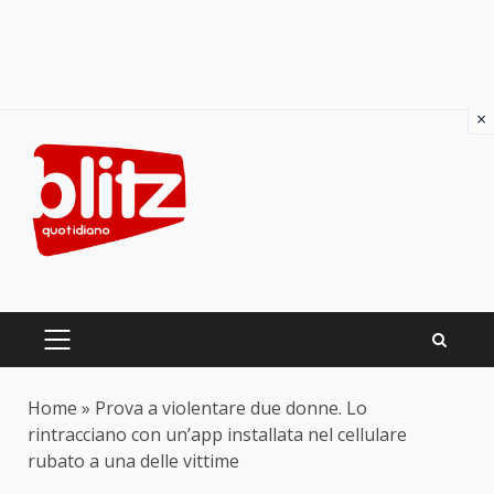
×
Skip
to
content
PRIMARY
MENU
Home
»
Prova a violentare due donne. Lo
rintracciano con un’app installata nel cellulare
rubato a una delle vittime