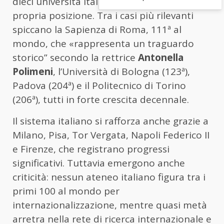
dieci università italiane migliorano la
propria posizione. Tra i casi più rilevanti
spiccano la Sapienza di Roma, 111ª al
mondo, che «rappresenta un traguardo
storico” secondo la rettrice
Antonella
Polimeni
, l’Università di Bologna (123ª),
Padova (204ª) e il Politecnico di Torino
(206ª), tutti in forte crescita decennale.
Il sistema italiano si rafforza anche grazie a
Milano, Pisa, Tor Vergata, Napoli Federico II
e Firenze, che registrano progressi
significativi. Tuttavia emergono anche
criticità: nessun ateneo italiano figura tra i
primi 100 al mondo per
internazionalizzazione, mentre quasi metà
arretra nella rete di ricerca internazionale e