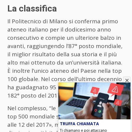
La classifica
Il Politecnico di Milano si conferma primo
ateneo italiano per il dodicesimo anno
consecutivo e compie un ulteriore balzo in
avanti, raggiungendo l’87° posto mondiale,
il miglior risultato della sua storia e il più
alto mai ottenuto da un’università italiana.
È inoltre l’unico ateneo del Paese nella top
100 globale. Nel corso dell’ultimo decennio
ha guadagnato 95 posizioni, passando dal
182° posto del 2017.
Nel complesso, “le università presenti nella
top 500 mondiale sono oggi 15, rispetto
TRUFFA CHIAMATA
alle 12 del 2017», mentre tutte le prime
Ti chiamano e poi attaccano