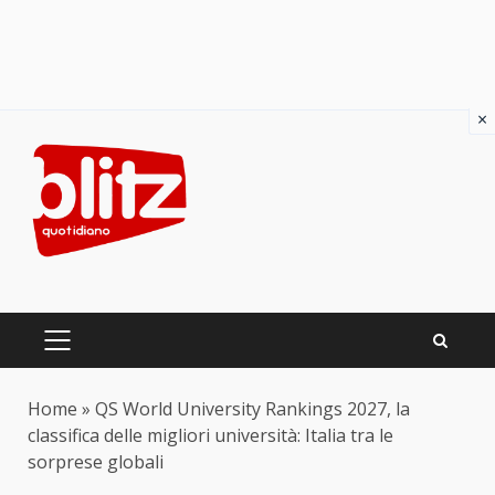
×
Skip
to
content
PRIMARY
MENU
Home
»
QS World University Rankings 2027, la
classifica delle migliori università: Italia tra le
sorprese globali