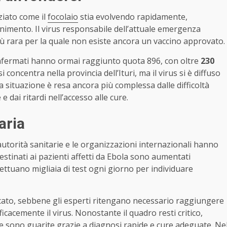
ziato come il
focolaio
stia evolvendo rapidamente,
nimento. Il virus responsabile dell’attuale emergenza
iù rara per la quale non esiste ancora un vaccino approvato.
nfermati hanno ormai raggiunto quota 896, con oltre
230
 concentra nella provincia dell’Ituri, ma il virus si è diffuso
a situazione è resa ancora più complessa dalle difficoltà
e dai ritardi nell’accesso alle cure.
aria
 autorità sanitarie e le organizzazioni internazionali hanno
destinati ai pazienti affetti da Ebola sono aumentati
fettuano migliaia di test ogni giorno per individuare
ficato, sebbene gli esperti ritengano necessario raggiungere
acemente il virus. Nonostante il quadro resti critico,
e sono guarite grazie a diagnosi rapide e cure adeguate. Ne