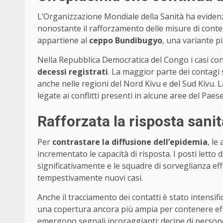
L’Organizzazione Mondiale della Sanità ha eviden
nonostante il rafforzamento delle misure di conte
appartiene al
ceppo Bundibugyo
, una variante p
Nella Repubblica Democratica del Congo i casi co
decessi registrati
. La maggior parte dei contagi si
anche nelle regioni del Nord Kivu e del Sud Kivu. L
legate ai conflitti presenti in alcune aree del Paese 
Rafforzata la risposta sanit
Per
contrastare la diffusione dell’epidemia
, le
incrementato le capacità di risposta. I posti letto 
significativamente e le squadre di sorveglianza ef
tempestivamente nuovi casi.
Anche il tracciamento dei contatti è stato intensi
una copertura ancora più ampia per contenere effic
emergono segnali incoraggianti: decine di person