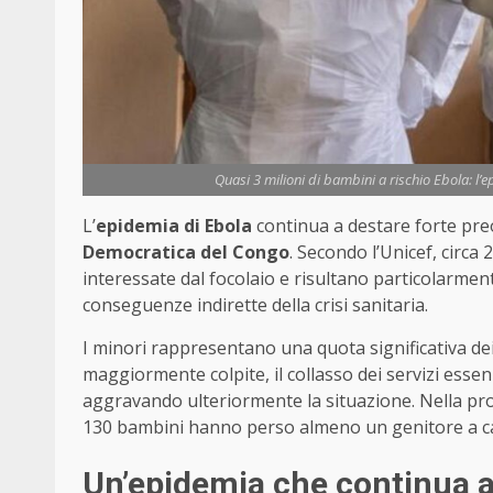
Quasi 3 milioni di bambini a rischio Ebola: l’
L’
epidemia di Ebola
continua a destare forte pre
Democratica del Congo
. Secondo l’Unicef, circa
interessate dal focolaio e risultano particolarmen
conseguenze indirette della crisi sanitaria.
I minori rappresentano una quota significativa dei 
maggiormente colpite, il collasso dei servizi essenzi
aggravando ulteriormente la situazione. Nella provi
130 bambini hanno perso almeno un genitore a ca
Un’epidemia che continua a