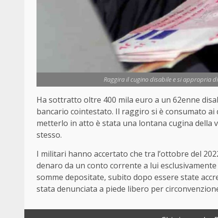
Raggira il cugino disabile e si appropria d
Ha sottratto oltre 400 mila euro a un 62enne disab
bancario cointestato. Il raggiro si è consumato ai 
metterlo in atto è stata una lontana cugina della v
stesso.
I militari hanno accertato che tra l’ottobre del 202
denaro da un conto corrente a lui esclusivamente i
somme depositate, subito dopo essere state accred
stata denunciata a piede libero per circonvenzione