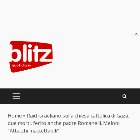
×
Skip
to
content
PRIMARY
MENU
Home
»
Raid israeliano sulla chiesa cattolica di Gaza:
due morti, ferito anche padre Romanelli. Meloni:
“Attacchi inaccettabili”