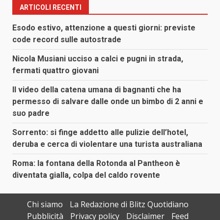
ARTICOLI RECENTI
Esodo estivo, attenzione a questi giorni: previste
code record sulle autostrade
Nicola Musiani ucciso a calci e pugni in strada,
fermati quattro giovani
Il video della catena umana di bagnanti che ha
permesso di salvare dalle onde un bimbo di 2 anni e
suo padre
Sorrento: si finge addetto alle pulizie dell’hotel,
deruba e cerca di violentare una turista australiana
Roma: la fontana della Rotonda al Pantheon è
diventata gialla, colpa del caldo rovente
Chi siamo
La Redazione di Blitz Quotidiano
Pubblicità
Privacy policy
Disclaimer
Feed