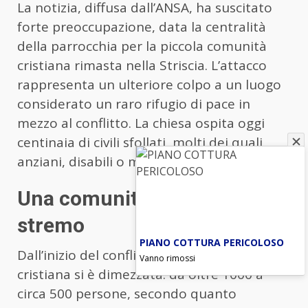
La notizia, diffusa dall’ANSA, ha suscitato
forte preoccupazione, data la centralità
della parrocchia per la piccola comunità
cristiana rimasta nella Striscia. L’attacco
rappresenta un ulteriore colpo a un luogo
considerato un raro rifugio di pace in
mezzo al conflitto. La chiesa ospita oggi
centinaia di civili sfollati, molti dei quali
anziani, disabili o malati.
Una comunità cristiana allo
stremo
PIANO COTTURA PERICOLOSO
Dall’inizio del conflitto a Gaza, la comunità
Vanno rimossi
cristiana si è dimezzata: da oltre 1000 a
circa 500 persone, secondo quanto