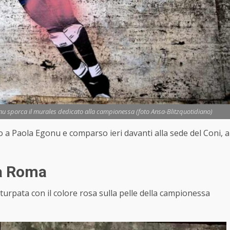
nu sporca il murales dedicato alla campionessa (foto Ansa-Blitzquotidiano)
to a Paola Egonu e comparso ieri davanti alla sede del Coni, a
 a Roma
 deturpata con il colore rosa sulla pelle della campionessa