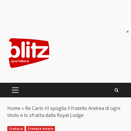
×
Skip
to
content
PRIMARY
MENU
Home
»
Re Carlo III spoglia il fratello Andrea di ogni
titolo e lo sfratta dalla Royal Lodge
Cronaca
Cronaca estera