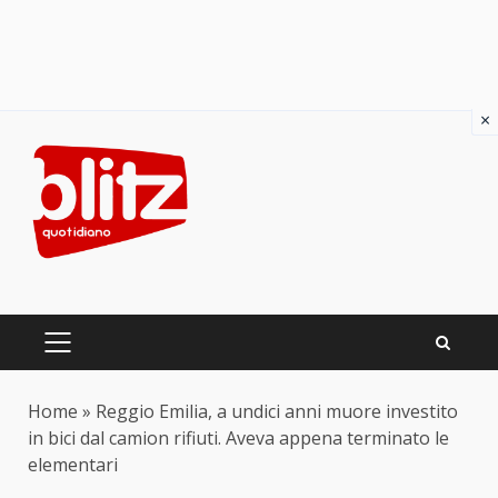
×
Skip
to
content
PRIMARY
MENU
Home
»
Reggio Emilia, a undici anni muore investito
in bici dal camion rifiuti. Aveva appena terminato le
elementari