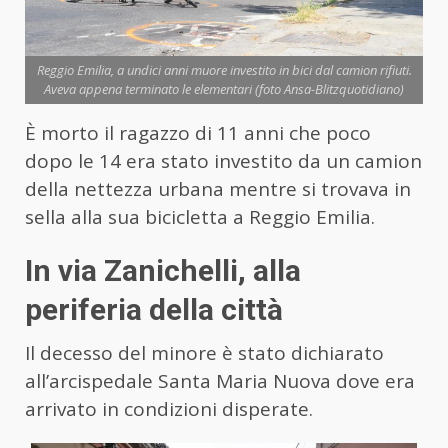
Reggio Emilia, a undici anni muore investito in bici dal camion rifiuti.
Aveva appena terminato le elementari (foto Ansa-Blitzquotidiano)
È morto il ragazzo di 11 anni che poco
dopo le 14 era stato investito da un camion
della nettezza urbana mentre si trovava in
sella alla sua bicicletta a Reggio Emilia.
In via Zanichelli, alla
periferia della città
Il decesso del minore è stato dichiarato
all’arcispedale Santa Maria Nuova dove era
arrivato in condizioni disperate.