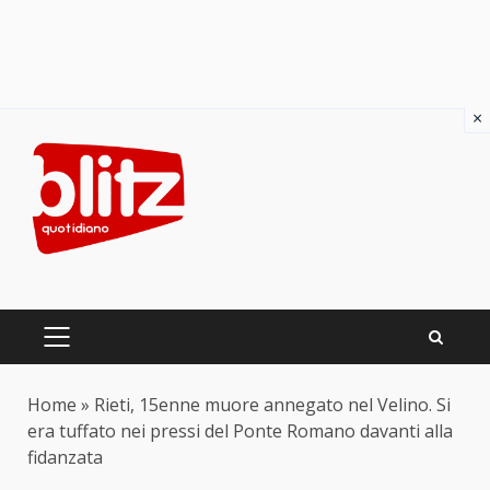
×
Skip
to
content
PRIMARY
MENU
Home
»
Rieti, 15enne muore annegato nel Velino. Si
era tuffato nei pressi del Ponte Romano davanti alla
fidanzata