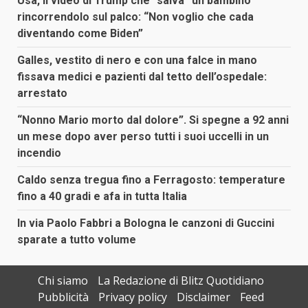
Usa, il video di Trump che “salva” un bambino
rincorrendolo sul palco: “Non voglio che cada
diventando come Biden”
Galles, vestito di nero e con una falce in mano
fissava medici e pazienti dal tetto dell’ospedale:
arrestato
“Nonno Mario morto dal dolore”. Si spegne a 92 anni
un mese dopo aver perso tutti i suoi uccelli in un
incendio
Caldo senza tregua fino a Ferragosto: temperature
fino a 40 gradi e afa in tutta Italia
In via Paolo Fabbri a Bologna le canzoni di Guccini
sparate a tutto volume
Chi siamo
La Redazione di Blitz Quotidiano
Pubblicità
Privacy policy
Disclaimer
Feed