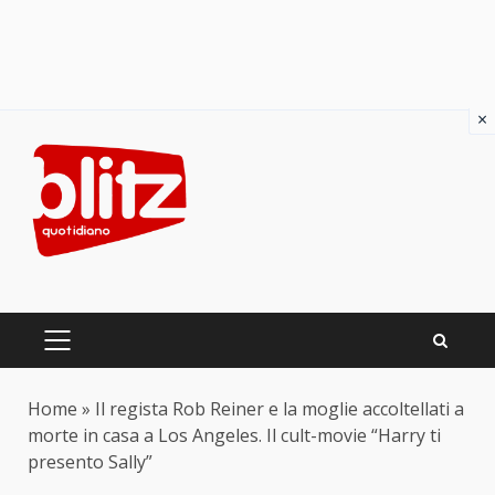
×
Skip
to
content
PRIMARY
MENU
Home
»
Il regista Rob Reiner e la moglie accoltellati a
morte in casa a Los Angeles. Il cult-movie “Harry ti
presento Sally”