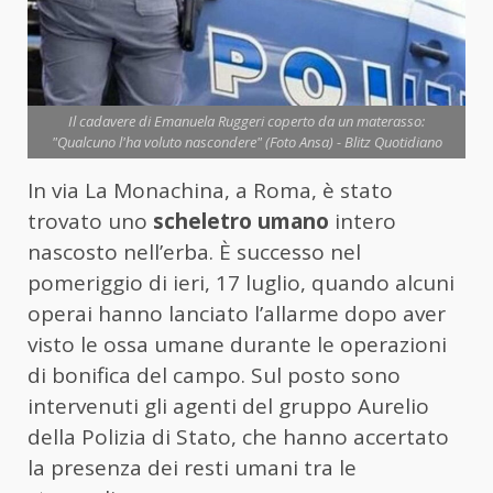
Il cadavere di Emanuela Ruggeri coperto da un materasso:
"Qualcuno l'ha voluto nascondere" (Foto Ansa) - Blitz Quotidiano
In via La Monachina, a Roma, è stato
trovato uno
scheletro umano
intero
nascosto nell’erba. È successo nel
pomeriggio di ieri, 17 luglio, quando alcuni
operai hanno lanciato l’allarme dopo aver
visto le ossa umane durante le operazioni
di bonifica del campo. Sul posto sono
intervenuti gli agenti del gruppo Aurelio
della Polizia di Stato, che hanno accertato
la presenza dei resti umani tra le