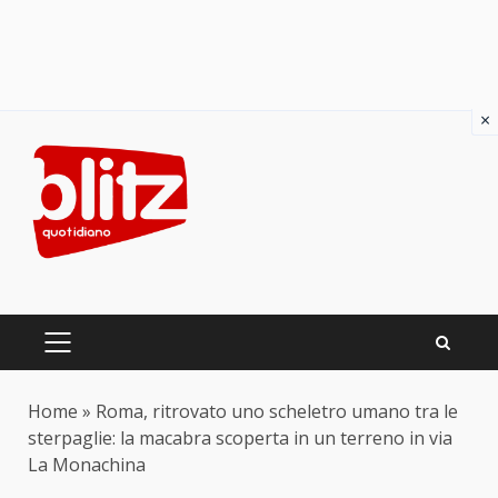
×
Skip
to
content
PRIMARY
MENU
Home
»
Roma, ritrovato uno scheletro umano tra le
sterpaglie: la macabra scoperta in un terreno in via
La Monachina