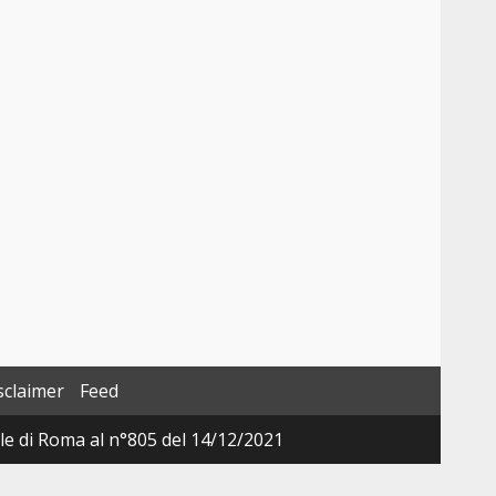
sclaimer
Feed
ale di Roma al n°805 del 14/12/2021