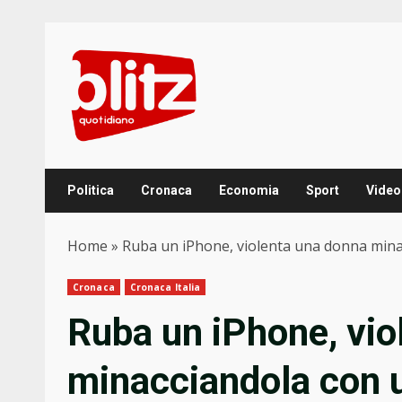
Skip
to
content
Politica
Cronaca
Economia
Sport
Video
Home
»
Ruba un iPhone, violenta una donna minac
Cronaca
Cronaca Italia
Ruba un iPhone, vio
minacciandola con u