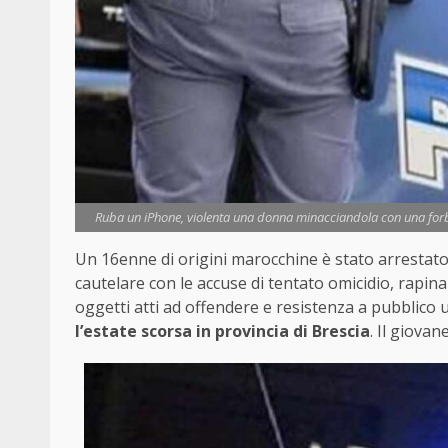
Ruba un iPhone, violenta una donna minacciandola con una forbic
Un 16enne di origini marocchine è stato arrestato
cautelare con le accuse di tentato omicidio, rapina
oggetti atti ad offendere e resistenza a pubblico uf
l’estate scorsa in provincia di Brescia
. Il giovan