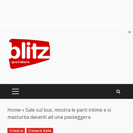
×
Skip
to
content
PRIMARY
MENU
Home
»
Sale sul bus, mostra le parti intime e si
masturba davanti ad una passeggera
Cronaca
Cronaca Italia