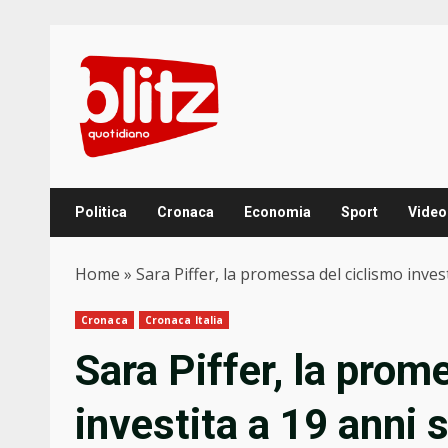
Skip
to
content
Politica
Cronaca
Economia
Sport
Video
Home
»
Sara Piffer, la promessa del ciclismo inves
Cronaca
Cronaca Italia
Sara Piffer, la prom
investita a 19 anni s