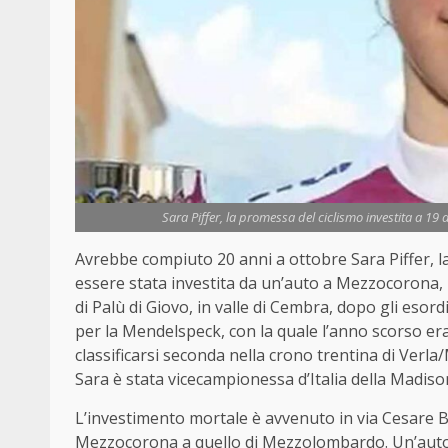
Sara Piffer, la promessa del ciclismo investita a 19 
Avrebbe compiuto 20 anni a ottobre Sara Piffer, l
essere stata investita da un’auto a Mezzocorona, i
di Palù di Giovo, in valle di Cembra, dopo gli esor
per la Mendelspeck, con la quale l’anno scorso era 
classificarsi seconda nella crono trentina di Verl
Sara è stata vicecampionessa d’Italia della Madison
L’investimento mortale è avvenuto in via Cesare Bat
Mezzocorona a quello di Mezzolombardo. Un’auto 