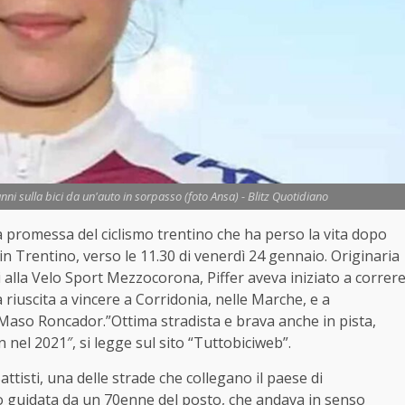
anni sulla bici da un'auto in sorpasso (foto Ansa) - Blitz Quotidiano
a promessa del ciclismo trentino che ha perso la vita dopo
n Trentino, verso le 11.30 di venerdì 24 gennaio. Originaria
di alla Velo Sport Mezzocorona, Piffer aveva iniziato a correr
riuscita a vincere a Corridonia, nelle Marche, e a
a/Maso Roncador.”Ottima stradista e brava anche in pista,
 nel 2021″, si legge sul sito “Tuttobiciweb”.
tisti, una delle strade che collegano il paese di
guidata da un 70enne del posto, che andava in senso