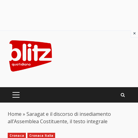
×
Skip
to
content
PRIMARY
MENU
Home
»
Saragat e il discorso di insediamento
all’Assemblea Costituente, il testo integrale
Cronaca
Cronaca Italia