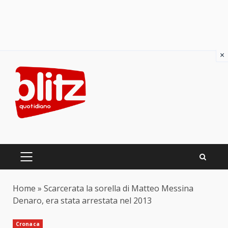
×
Skip
to
content
PRIMARY
MENU
Home
»
Scarcerata la sorella di Matteo Messina
Denaro, era stata arrestata nel 2013
Cronaca