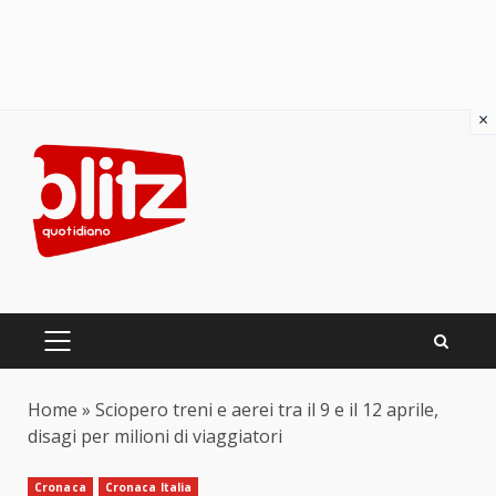
×
Skip
to
content
PRIMARY
MENU
Home
»
Sciopero treni e aerei tra il 9 e il 12 aprile,
disagi per milioni di viaggiatori
Cronaca
Cronaca Italia