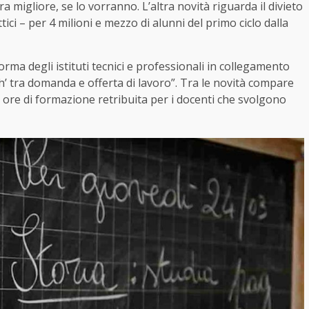
 migliore, se lo vorranno. L’altra novità riguarda il divieto
ici – per 4 milioni e mezzo di alunni del primo ciclo dalla
orma degli istituti tecnici e professionali in collegamento
h’ tra domanda e offerta di lavoro”. Tra le novità compare
0 ore di formazione retribuita per i docenti che svolgono