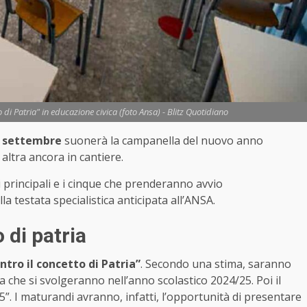
to di Patria" in educazione civica (foto Ansa) - Blitz Quotidiano
 16 settembre
suonerà la campanella del nuovo anno
 altra ancora in cantiere.
principali e i cinque che prenderanno avvio
 testata specialistica anticipata all’ANSA.
 di patria
ntro il concetto di Patria”
. Secondo una stima, saranno
ia che si svolgeranno nell’anno scolastico 2024/25. Poi il
”. I maturandi avranno, infatti, l’opportunità di presentare