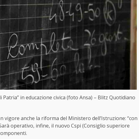
 di Patria” in educazione civica (foto Ansa) – Blitz Quotidiano
n vigore anche la riforma del Ministero dell’Istruzione: “con
 Sarà operativo, infine, il nuovo Cspi (Consiglio superiore
 componenti.