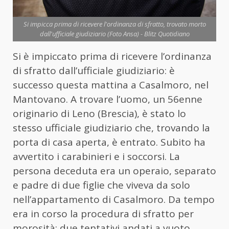
Si impicca prima di ricevere l'ordinanza di sfratto, trovato morto
dall'ufficiale giudiziario (Foto Ansa) - Blitz Quotidiano
Si è impiccato prima di ricevere l’ordinanza
di sfratto dall’ufficiale giudiziario: è
successo questa mattina a Casalmoro, nel
Mantovano. A trovare l’uomo, un 56enne
originario di Leno (Brescia), è stato lo
stesso ufficiale giudiziario che, trovando la
porta di casa aperta, è entrato. Subito ha
avvertito i carabinieri e i soccorsi. La
persona deceduta era un operaio, separato
e padre di due figlie che viveva da solo
nell’appartamento di Casalmoro. Da tempo
era in corso la procedura di sfratto per
morosità; due tentativi andati a vuoto