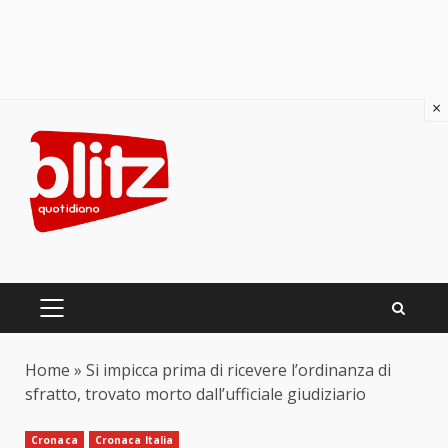
×
Skip
to
content
PRIMARY
MENU
Home
»
Si impicca prima di ricevere l’ordinanza di
sfratto, trovato morto dall’ufficiale giudiziario
Cronaca
Cronaca Italia