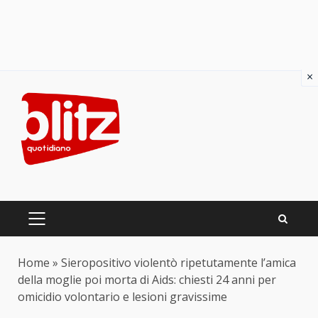
×
Skip
to
content
PRIMARY
MENU
Home
»
Sieropositivo violentò ripetutamente l’amica
della moglie poi morta di Aids: chiesti 24 anni per
omicidio volontario e lesioni gravissime