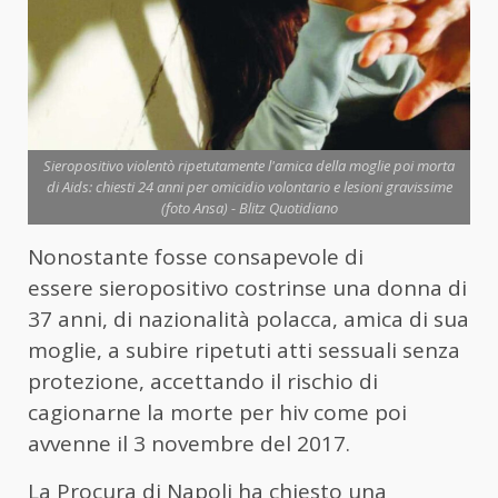
Sieropositivo violentò ripetutamente l'amica della moglie poi morta
di Aids: chiesti 24 anni per omicidio volontario e lesioni gravissime
(foto Ansa) - Blitz Quotidiano
Nonostante fosse consapevole di
essere sieropositivo costrinse una donna di
37 anni, di nazionalità polacca, amica di sua
moglie, a subire ripetuti atti sessuali senza
protezione, accettando il rischio di
cagionarne la morte per hiv come poi
avvenne il 3 novembre del 2017.
La Procura di Napoli ha chiesto una