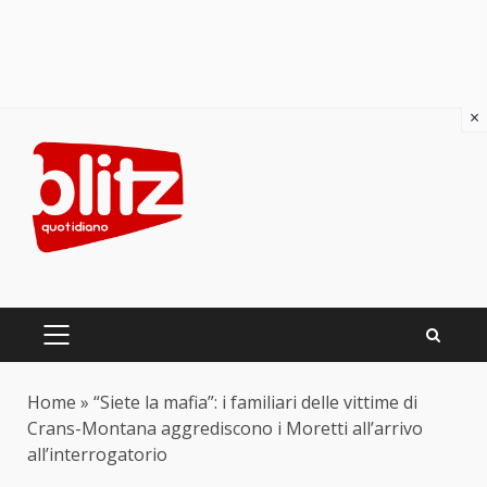
×
Skip
to
content
PRIMARY
MENU
Home
»
“Siete la mafia”: i familiari delle vittime di
Crans-Montana aggrediscono i Moretti all’arrivo
all’interrogatorio