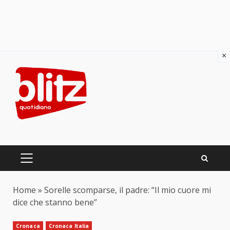
×
Skip
to
content
PRIMARY
MENU
Home
»
Sorelle scomparse, il padre: “Il mio cuore mi
dice che stanno bene”
Cronaca
Cronaca Italia