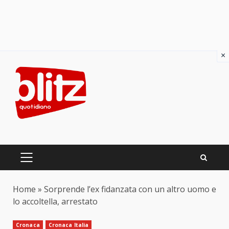
×
Skip
to
content
PRIMARY
MENU
Home
»
Sorprende l’ex fidanzata con un altro uomo e
lo accoltella, arrestato
Cronaca
Cronaca Italia