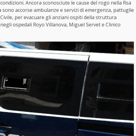
i condizioni. Ancora sconosciute le cause del rogo nella Rsa
zza sono accorse ambulanze e servizi di emergenza, pattuglie
Civile, per evacuare gli anziani ospiti della struttura
i negli ospedali Royo Villanova, Miguel Servet e Clinico