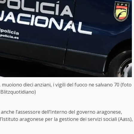
muoiono dieci anziani, i vigili del fuoco ne salvano 70 (foto
Blitzquotidiano)
to anche l’assessore dell’Interno del governo aragonese,
stituto aragonese per la gestione dei servizi sociali (Aass),