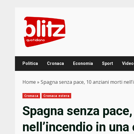
Skip
to
content
Politica
Cronaca
Economia
Sport
Video
Home
»
Spagna senza pace, 10 anziani morti nell’
Cronaca
Cronaca estera
Spagna senza pace, 
nell’incendio in una