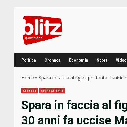
Skip
to
content
Politica
Cronaca
Economia
Sport
Video
Home
»
Spara in faccia al figlio, poi tenta il suicid
Cronaca
Cronaca Italia
Spara in faccia al fig
30 anni fa uccise Mau