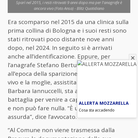
Sparì nel 2015, i resti ritrovati 9 anni dopo ma per l'anagrafe è
ancora vivo (Foto Ansa) - Blitz Quotidiano
Era scomparso nel 2015 da una clinica sulla
prima collina di Bologna e i suoi resti sono
stati ritrovati poco distante nove anni
dopo, nel 2024. In seguito si è arrivati
anche all’identificazione. Eppure, per
l’anagrafe Stefano Bertusi, 64enne
all’epoca della sparizione, risulta ancora
vivo
e la moglie, assistita dall’avvocato
Barbara Iannuccelli, sta affrontando una
battaglia per venire a capo della burocrazia
ALLERTA MOZZARELLA
e non può fare nulla. “È una situazione
Cosa sta accadendo
assurda”, dice l’avvocato.
“Al Comune non viene trasmessa dalla