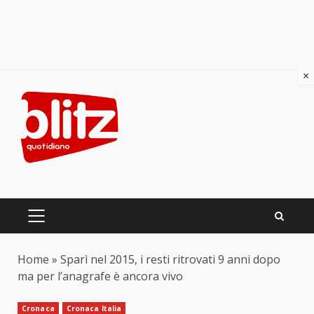
×
Skip
to
content
PRIMARY
MENU
Home
»
Sparì nel 2015, i resti ritrovati 9 anni dopo
ma per l’anagrafe è ancora vivo
Cronaca
Cronaca Italia