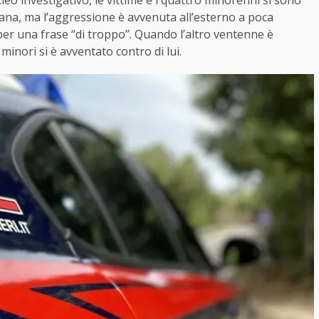
eo investigativo, le vittime e i quattro minorenni si sono
mana, ma l’aggressione è avvenuta all’esterno a poca
per una frase “di troppo”. Quando l’altro ventenne è
minori si è avventato contro di lui.