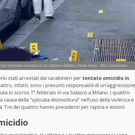
ni per il tentato omicidio di un 23enne a Milano (Fonte Ansa) - Blitz Quotidiano
no stati arrestati dai carabinieri per
tentato omicidio in
quattro, infatti, sono i presunti responsabili di un’aggression
a lo scorso 1° febbraio in via Salasco a Milano. I quattro
 causa della “spiccata disinvoltura” nell’uso della violenza e
a. Tre dei quattro hanno precedenti per rapina e lesioni.
micidio