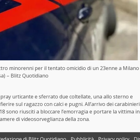
uattro minorenni per il tentato omicidio di un 23enne a Milano
a) – Blitz Quotidiano
ray urticante e sferrato due coltellate, una allo sterno e
ierire sul ragazzo con calci e pugni. All’arrivo dei carabinieri
18 sono riusciti a bloccare l’emorragia e portare la vittima in
camere di videosorveglianza della zona.
Redazione di Blitz Quotidiano
Pubblicità
Privacy policy
Di