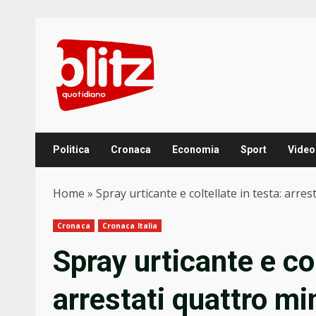
Skip
to
content
Politica
Cronaca
Economia
Sport
Video
Home
»
Spray urticante e coltellate in testa: arr
Cronaca
Cronaca Italia
Spray urticante e col
arrestati quattro mi