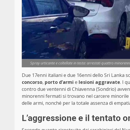
Spray urticante e coltellate in testa: arrestati quattro minoren
Due 17enni italiani e due 16enni dello Sri Lanka so
concorso
,
porto d’armi
e
lesioni aggravate
. I 
contro due ventenni di Chiavenna (Sondrio) avvenut
minorenni fermati si trovano nel carcere minorile a
delle armi, nonché per la totale assenza di empati
L’aggressione e il tentato o