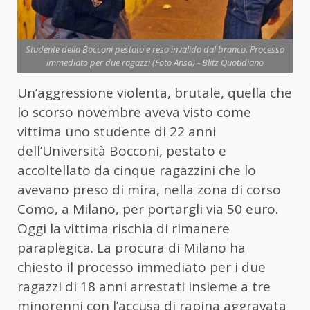
Studente della Bocconi pestato e reso invalido dal branco. Processo
immediato per due ragazzi (Foto Ansa) - Blitz Quotidiano
Un’aggressione violenta, brutale, quella che
lo scorso novembre aveva visto come
vittima uno studente di 22 anni
dell’Università Bocconi, pestato e
accoltellato da cinque ragazzini che lo
avevano preso di mira, nella zona di corso
Como, a Milano, per portargli via 50 euro.
Oggi la vittima rischia di rimanere
paraplegica. La procura di Milano ha
chiesto il processo immediato per i due
ragazzi di 18 anni arrestati insieme a tre
minorenni con l’accusa di rapina aggravata