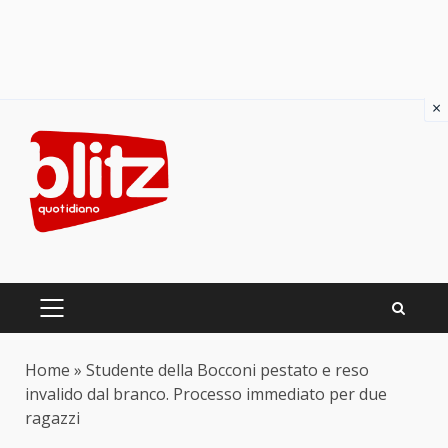
×
Skip
to
content
PRIMARY
MENU
Home
»
Studente della Bocconi pestato e reso
invalido dal branco. Processo immediato per due
ragazzi