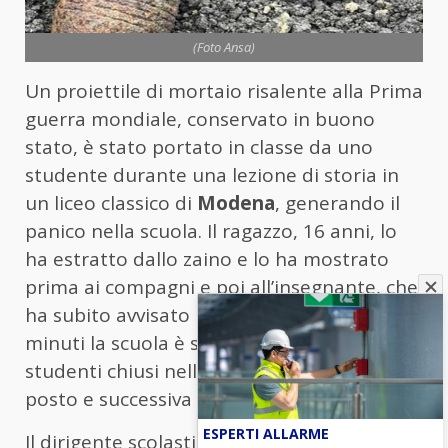
(Foto Ansa)
Un proiettile di mortaio risalente alla Prima
guerra mondiale, conservato in buono
stato, è stato portato in classe da uno
studente durante una lezione di storia in
un liceo classico di
Modena
, generando il
panico nella scuola. Il ragazzo, 16 anni, lo
ha estratto dallo zaino e lo ha mostrato
prima ai compagni e poi all’insegnante, che
ha subito avvisato la presidenza. In pochi
minuti la scuola è stata messa in sicurezza:
studenti chiusi nelle aule, carabinieri sul
posto e successiva evacuazione dell’istituto.
ESPERTI ALLARME
Il dirigente scolastico ha disposto lo