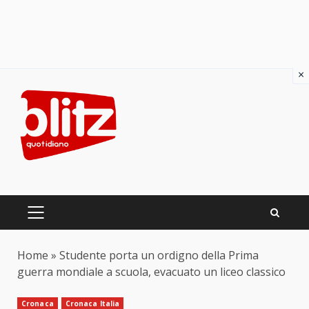
×
Skip
to
content
PRIMARY
MENU
Home
»
Studente porta un ordigno della Prima
guerra mondiale a scuola, evacuato un liceo classico
Cronaca
Cronaca Italia