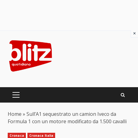
×
Skip
to
content
PRIMARY
MENU
Home
»
Sull’A1 sequestrato un camion Iveco da
Formula 1 con un motore modificato da 1.500 cavalli
Cronaca
Cronaca Italia