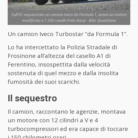
Sull'A1 sequestrato un camion Iveco da Formula 1, aveva un motore
modificato a 1.500 cavalli (Foto Ansa) - Blitz Quotidiano
Un camion Iveco Turbostar “da Formula 1”.
Lo ha intercettato la Polizia Stradale di
Frosinone all’altezza del casello A1 di
Ferentino, insospettita dalla velocità
sostenuta di quel mezzo e dalla insolita
fumosità dei suoi scarichi.
Il sequestro
Il camion, raccontano le agenzie, montava
un motore con 12 cilindri a V e 4
turbocompressori ed era capace di toccare
i 150 chilometri orari.