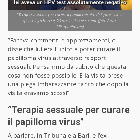
"Terapia sessuale per curare il papilloma virus": il processo al
ginecologo barese, 20 pazienti lo accusano (foto Ansa-
Blitzquotidiano)
“Faceva commenti e apprezzamenti, ci
disse che lui era l’unico a poter curare il
papilloma virus attraverso rapporti
sessuali. Pensammo da subito che questa
cosa non fosse possibile. E la visita prese
una piega imbarazzante tanto che dopo la
visita eravamo scossi”.
“Terapia sessuale per curare
il papilloma virus”
A parlare, in Tribunale a Bari, è l’ex