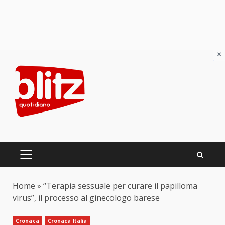
×
Skip
to
content
PRIMARY
MENU
Home
»
“Terapia sessuale per curare il papilloma
virus”, il processo al ginecologo barese
Cronaca
Cronaca Italia