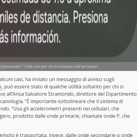
a funzionato? "Utile solo per chi era lontano dall'epicentro"
alcuni casi, ha inviato un messaggio di avviso sugli
o,
può essere stato di qualche utilità soltanto per chi si
sce all’Ansa Salvatore Stramondo, direttore del Dipartimento
lcanologia. “È importante sottolineare che il sistema di
o. “Usa gli accelerometri presenti nei cellulari, che
gero, prodotto dalle onde primarie, chiamate onde P, che
erremoto è trasportata, invece, dalle onde secondarie o onde