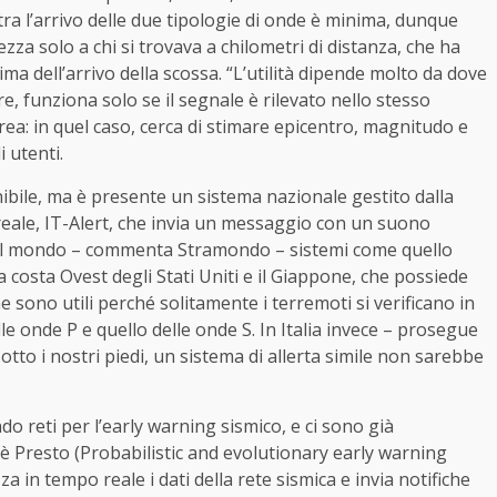
 tra l’arrivo delle due tipologie di onde è minima, dunque
ezza solo a chi si trovava a chilometri di distanza, che ha
ma dell’arrivo della scossa. “L’utilità dipende molto da dove
oltre, funziona solo se il segnale è rilevato nello stesso
ea: in quel caso, cerca di stimare epicentro, magnitudo e
i utenti.
bile, ma è presente un sistema nazionale gestito dalla
 reale, IT-Alert, che invia un messaggio con un suono
. “Nel mondo – commenta Stramondo – sistemi come quello
a costa Ovest degli Stati Uniti e il Giappone, che possiede
ne sono utili perché solitamente i terremoti si verificano in
e onde P e quello delle onde S. In Italia invece – prosegue
to i nostri piedi, un sistema di allerta simile non sarebbe
o reti per l’early warning sismico, e ci sono già
c’è Presto (Probabilistic and evolutionary early warning
a in tempo reale i dati della rete sismica e invia notifiche