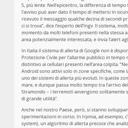
S, più lente. Nell’epicentro, la differenza di tempo
l’avviso può aver dato il tempo di mettersi in sicur
ricevuto il messaggio qualche decina di secondi pri
ci si trova”, dice l’esperto dell’Ingv. Il sistema, in
momento da molti telefoni presenti nella stessa ar
area potenzialmente interessata, e invia l’alert agl
In Italia il sistema di allerta di
Google
non è disponi
Protezione Civile per l’allarme pubblico in tempo
distintivo ai cellulari presenti nell’area colpita
Android sono attivi solo in zone specifiche, come l
uno dei sistemi di allerta più evoluti. In queste zo
mare, e dunque passa molto tempo tra l’arrivo dell
Stramondo – i terremoti avvengono solitamente sot
di grande utilità”.
Anche nel nostro Paese, però, si stanno sviluppand
sperimentazioni in corso. In Irpinia, ad esempio, 
system), un algoritmo di allerta precoce che analizz