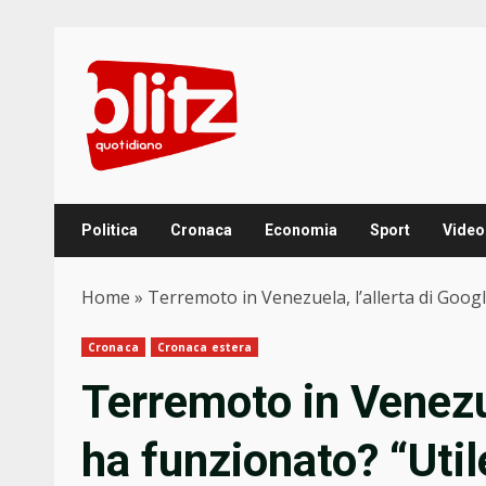
Skip
to
content
Politica
Cronaca
Economia
Sport
Video
Home
»
Terremoto in Venezuela, l’allerta di Googl
Cronaca
Cronaca estera
Terremoto in Venezue
ha funzionato? “Util