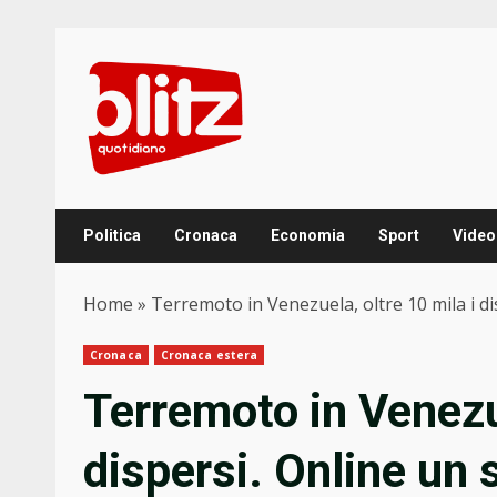
Skip
to
content
Politica
Cronaca
Economia
Sport
Video
Home
»
Terremoto in Venezuela, oltre 10 mila i dis
Cronaca
Cronaca estera
Terremoto in Venezue
dispersi. Online un s