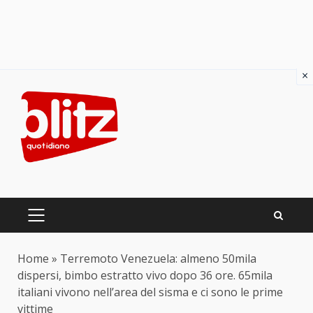
×
Skip
to
content
PRIMARY
MENU
Home
»
Terremoto Venezuela: almeno 50mila
dispersi, bimbo estratto vivo dopo 36 ore. 65mila
italiani vivono nell’area del sisma e ci sono le prime
vittime