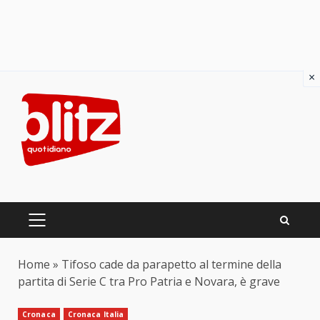
×
Skip
to
content
PRIMARY
MENU
Home
»
Tifoso cade da parapetto al termine della
partita di Serie C tra Pro Patria e Novara, è grave
Cronaca
Cronaca Italia