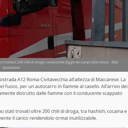
co ci trovano 200 chili di droga: conducente fugge nei campi (foto Ansa) - Blitz
Quotidiano
utostrada A12 Roma-Civitavecchia all’altezza di Maccarese. La
del fuoco, per un autocarro in fiamme al casello. All’arrivo dei
amente distrutto dalle fiamme con il conducente scappato
o stati trovati oltre 200 chili di
droga
, tra hashish, cocaina e
ente il carico rendendolo ormai inutilizzabile.