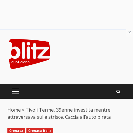
×
Skip
to
content
PRIMARY
MENU
Home
»
Tivoli Terme, 39enne investita mentre
attraversava sulle strisce. Caccia all’auto pirata
Cronaca
Cronaca Italia