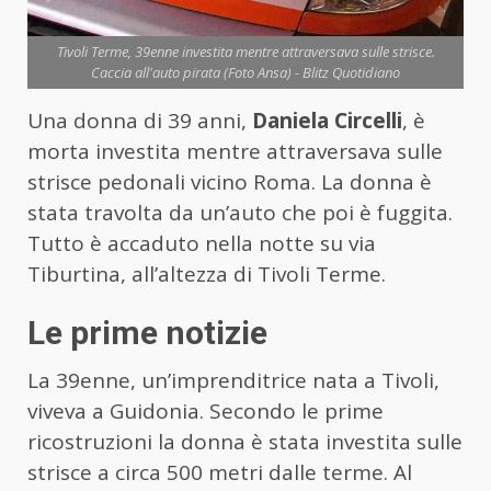
Tivoli Terme, 39enne investita mentre attraversava sulle strisce.
Caccia all'auto pirata (Foto Ansa) - Blitz Quotidiano
Una donna di 39 anni,
Daniela Circelli
, è
morta investita mentre attraversava sulle
strisce pedonali vicino Roma. La donna è
stata travolta da un’auto che poi è fuggita.
Tutto è accaduto nella notte su via
Tiburtina, all’altezza di Tivoli Terme.
Le prime notizie
La 39enne, un’imprenditrice nata a Tivoli,
viveva a Guidonia. Secondo le prime
ricostruzioni la donna è stata investita sulle
strisce a circa 500 metri dalle terme. Al