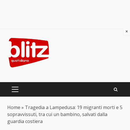
×
Skip
to
content
PRIMARY
MENU
Home
»
Tragedia a Lampedusa: 19 migranti morti e 5
sopravvissuti, tra cui un bambino, salvati dalla
guardia costiera