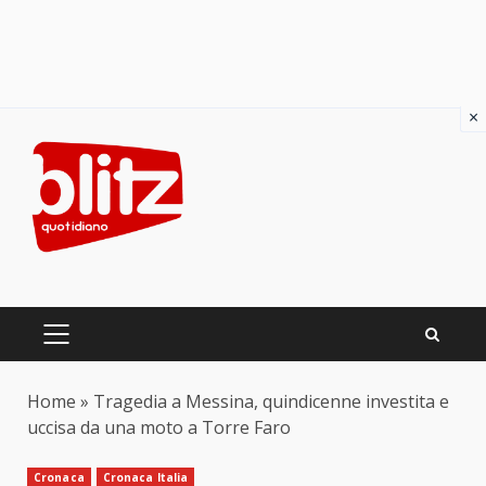
×
Skip
to
content
PRIMARY
MENU
Home
»
Tragedia a Messina, quindicenne investita e
uccisa da una moto a Torre Faro
Cronaca
Cronaca Italia