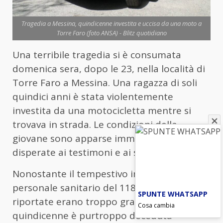
Tragedia a Messina, quindicenne investita e uccisa da una moto a
Torre Faro (foto ANSA) - Blitz quotidiano
Una terribile tragedia si è consumata
domenica sera, dopo le 23, nella località di
Torre Faro a Messina. Una ragazza di soli
quindici anni è stata violentemente
investita da una motocicletta mentre si
trovava in strada. Le condizioni della
giovane sono apparse immediatamente
disperate ai testimoni e ai soccorritori.
Nonostante il tempestivo intervento del
personale sanitario del 118, le ferite
SPUNTE WHATSAPP
riportate erano troppo gravi e la
Cosa cambia
quindicenne è purtroppo deceduta