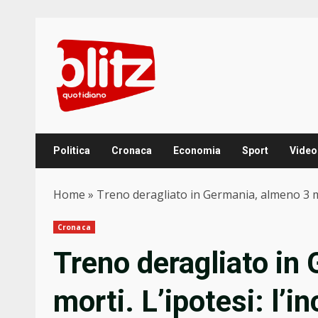
Skip
to
content
Politica
Cronaca
Economia
Sport
Video
Home
»
Treno deragliato in Germania, almeno 3 mor
Cronaca
Treno deragliato in
morti. L’ipotesi: l’i