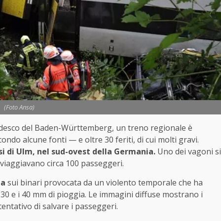
(Foto Ansa)
tedesco del Baden-Württemberg, un treno regionale è
do alcune fonti — e oltre 30 feriti, di cui molti gravi.
si di Ulm, nel sud-ovest della Germania.
Uno dei vagoni si
viaggiavano circa 100 passeggeri.
na
sui binari provocata da un violento temporale che ha
i 30 e i 40 mm di pioggia. Le immagini diffuse mostrano i
tentativo di salvare i passeggeri.