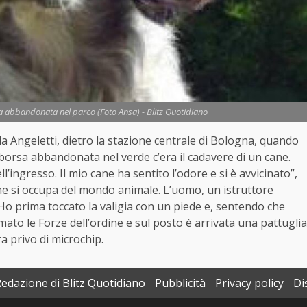
gia abbandonata nel parco (Foto Ansa) - Blitz Quotidiano
la Angeletti, dietro la stazione centrale di Bologna, quando
borsa abbandonata nel verde c’era il cadavere di un cane.
l’ingresso. Il mio cane ha sentito l’odore e si è avvicinato”,
he si occupa del mondo animale. L’uomo, un istruttore
“Ho prima toccato la valigia con un piede e, sentendo che
ato le Forze dell’ordine e sul posto è arrivata una pattuglia
ra privo di microchip.
Redazione di Blitz Quotidiano
Pubblicità
Privacy policy
Di