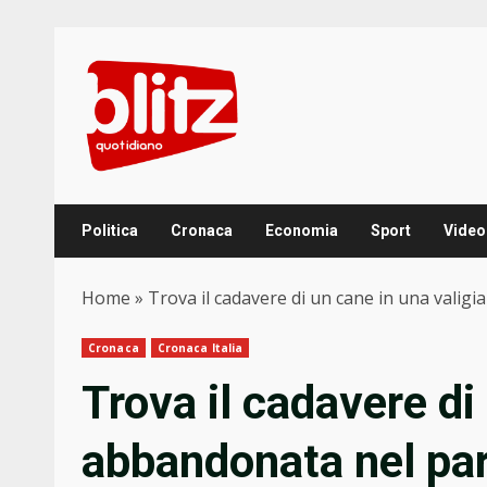
Skip
to
content
Politica
Cronaca
Economia
Sport
Video
Home
»
Trova il cadavere di un cane in una valig
Cronaca
Cronaca Italia
Trova il cadavere di
abbandonata nel pa